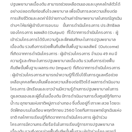
ปฐมพยาบาลเบื้องต้น สามารถช่วยเหลือตนเองและบุคคลใกล้ตัวได้
อย่างปลอดภัยก่อนถึงโรงพยาบาล เพื่อเป็นการลดความเสี่ยงต่อ
การเสียชีวิตและลดค่าใช้จ่ายทางด้านค่ารักษาพยาบาลในกรณีฉุกเฉิน
ต่างๆ ให้แก่ผู้เข้ารับการอบรม ขั้นการดำเนินโครงการ ประสิทธิผล
ของโครงการ ผลผลิต (Output) ที่ได้จากการดำเนินโครงการ : ผู้
เข้าร่วมโครงการได้รับความรู้และฝึกฝนทักษะในการปฐมพยาบาล
เบื้องต้น รวมถึงการช่วยฟื้นคืนชีพขั้นพื้นฐาน ผลลัพธ์ (Outcome)
ที่เกิดจากการดำเนินโครงการ : ผู้เข้าร่วมโครงการ จำนวน 49 คน มี
ความรู้และทักษะในการปฐมพยาบาลเบื้องต้น รวมถึงการช่วยฟื้น
คืนชีพขั้นพื้นฐาน ผลกระทบ (Impact) ที่เกิดจากการดำเนินโครงการ
: ผู้เข้าร่วมโครงการสามารถนำความรู้ที่ได้ไปใช้ในการดูแลหรือช่วย
เหลือบุคคลที่พบเห็นเพื่อลดความเสี่ยงต่อชีวิตได้ ผลการดำเนินงาน
โครงการ นักเรียนและชาวบ้านมีความรู้ด้านการปฐมพยาบาลในการ
ดูแลตนเองและผู้อื่นในเบื้องต้น มีการดำเนินงานการตั้งศูนย์กู้ภัยทาง
น้ำ ณ อุทยานแห่งชาติหมู่เกาะอ่างทอง ซึ่งตั้งอยู่ที่ เกาะพะลวย โดยจะ
จัดฝึกอบรมในเดือน พฤศจิกายน 2560 โดยทีมการแพทย์ฉุกเฉินแห่ง
ชาติ กลไกการเรียนรู้ที่เกิดจากการดำเนินโครงการ ผู้เข้าร่วม
โครงการมีความกระตือรือร้นในการเรียนรู้การการปฐมพยาบาล
เบื้องต้น รวมถึงการช่วยฟื้นคืนชีพขั้นพื้นฐาน ผู้เข้าร่วมโครงการมี