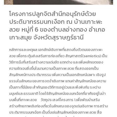
โครงการปลูกจิตสำนึกอนุรักษ์ด้วย
ประติมากรรมนกเงือก ณ บ้านเกาะพะ
ลวย หมู่ที่ 6 ของตำบลอ่างทอง อำเภอ
เกาะสมุย จังหวัดสุราษฎร์ธานี
หลักการและเหตุผล เอกลักษ์เชิงภาพที่แสดงถึงตัวตนของเกาะพะ
ลวย เพื่อกระตุ้นส่งเสริมการท่องเที่ยว สัญศาสตร์(semiotics) เป็น
วิธีการนึงที่เสริมสร้างความเด่นชัด แตกต่าง และเพิ่มหลักเขตของ
ความชัดเจนยิ่งขึ้นในนามความเป็นเกาะพะลวย ที่แสดงออกเป็น
สัญลักษณ์ทางประติมากรรม เพิ่มความเป็นเอกลักษณ์เฉพาะ เชิงรูป
ธรรมในลักษณะของการจดจำเชิงภาพ แทนค่าสัญลักษณ์ของความ
เป็นเกาะที่มีนัยยะสำคัญของวิถีการอยู่ร่วมและพึงพิงกัน ระหว่าง
มนุษย์และธรรมชาติ โดยใช้สัญลักษณ์ของนกเงือกที่อาศัยอยู่ในป่า
บนพื้นที่เกาะพะลวย วัตถุประสงค์โครงการ 1.เพื่อพัฒนำเสริม
สร้างศักยภาพเชิงท่องเที่ยวในลักษณะของจุดเด่นเชิงภาพ การสร้าง
ประติมากรรมนกเงือก เป็นดั่งเช่นสัญลักษณ์ของเกาะพะลวย สื่อ