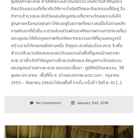
ชุมชนเกาะพะลวย สำนักศิลปะและวัฒนธรรม เห็นความสำคัญของ
ศิลปวัฒนธรรมที่เกี่ยวกับวิถีการดำเนินชีวิตและศิลปกรรมที่มีอยู่ จึง
ทำการสำรวจและจัดทำแหล่งข้อมูลท่องเที่ยวทางวัฒนธรรมไม่ให้
สูญหายหรือหมดคุณค่า ให้คงอยู่ในสภาพที่เหมาะสมเป็นไปตามหลัก
การพัฒนาที่ยั่งยืน จะช่วยส่งเสริมพัฒนาศักยภาพทางการท่องเที่ยว
ของชุมชน ให้เกิดดุลยภาพกับทรัพยากรธรรมชาติที่อุดมสมบูรณ์
สร้างรายได้ทดแทนอีกทางหนึ่ง วัตถุประสงค์ของโครงการ 1) เพื่อ
สำรวจสิ่งแวดล้อมและแหล่งวัฒนธรรมในพื้นที่ชุมชนบ้านเกาะพะ
ลวย 2) เพื่อจัดทำข้อมูลทางสิ่งแวดล้อมและข้อมูลทางวัฒนธรรม
ของชุมชนบ้านเกาะพะลวย ขอบเขต เนื้อหา : ภูมิทัศน์วัฒนธรรม , วิถี
ชุมชน ประชากร : พื้นที่ทั้ง 4 อ่าวของเกาะพะลวย เวลา : (ตุลาคม
2559 – กันยายน 2560) ได้ลงพื้นที่ 3 ครั้ง ครั้งที่ 1 วันที่ 8-10 […]
No Comments
January 31st, 2018