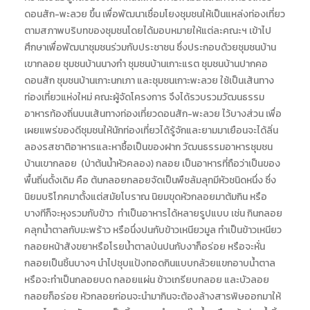
ดอนสัก-พะลวย ขึ้น เพื่อพัฒนาเชื่อมโยงชุมชนให้เป็นแหล่งท่องเที่ยว
ตามสภาพบริบทของชุมชนโดยได้มอบหมายให้แต่ละคณะฯ เข้าไป
ศึกษาเพื่อพัฒนาชุมชนร่วมกับประชาชน ซึ่งประกอบด้วยชุมชนบ้าน
เขากลอย ชุมชนบ้านนางกำ ชุมชนบ้านเกาะแรต ชุมชนบ้านปากคอ
ดอนสัก ชุมชนบ้านเกาะนกเภา และชุมชนเกาะพะลวย ใช้เป็นเส้นทาง
ท่องเที่ยวแห่งใหม่ คณะผู้จัดโครงการ จึงได้รวบรวมวัฒนธรรม
อาหารท้องถิ่นบนเส้นทางท่องเที่ยวดอนสัก-พะลวย ไว้บางส่วน เพื่อ
เผยแพร่ของดีชุมชนให้นักท่องเที่ยวได้รู้จักและยามมาเยือนจะได้ลิ่น
ลองรสชาติอาหารและหาชื้อเป็นของฝาก วัฒนธรรมอาหารชุมชน
บ้านเขากลอย (ป่าต้นน้ำหัวคลอง) กลอย เป็นอาหารที่ถือว่าเป็นของ
พื้นถิ่นดั้งเดิม คือ ต้นกลอยกลอยจัดเป็นพืชล้มลุกมีหัวชนิดหนึ่ง ซึ่ง
นิยมบริโภคมาตั้งแต่สมัยโบราณ นิยมขุดหัวกลอยมาต้มกิน หรือ
บางทีก็จะหุงรวมกับข้าว ทำเป็นอาหารได้หลายรูปแบบ เช่น กินกลอย
คลุกน้ำตาลกับมะพร้าว หรือนึ่งปนกับข้าวเหนียวมูล ทำเป็นข้าวเหนียว
กลอยหน้าสังขยาหรือโรยน้ำตาลป่นปนกับงาก็อร่อย หรือจะหั่น
กลอยเป็นชิ้นบางๆ นำไปชุบแป้งทอดกินแบบกล้วยแขกอาบน้ำตาล
หรือจะทำเป็นกลอยบด กลอยแผ่น ข้าวเกรียบกลอย และบัวลอย
กลอยก็อร่อย หัวกลอยก่อนจะนำมากินจะต้องล้างสารพิษออกมาให้