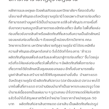
หลักการและเหตุผล ด้วยพันธกิจของมหาวิทยาลัยฯ ที่สอดรับกับ
นโยบายสำคัญของจังหวัดสุราษฎร์ธานี โดยเฉพาะด้านการท่องเที่ยว
ที่สามารถสร้างมูลค่าได้เป็นจำนวนมาก แต่สิ่งสำคัญประการหนึ่งที่
ยังขาดความสมบูรณ์ในสายตาของนักท่องเที่ยว นั่นคือ ในพื้นที่แหล่ง
ท่องเที่ยวยังขาดสินค้าหรือผลิตภัณฑ์ที่แสดงถึงความเป็นอัตลักษณ์
ของแหล่งท่องเที่ยวนั้น ๆ ด้วยเหตุนี้ หน่วยบริการวิชาการ คณะ
วิทยาการจัดการ มหาวิทยาลัยราชภัฏสุราษฎร์ธานี ได้ตระหนักถึง
ความสำคัญของปัญหาดังกล่าว จึงได้จัดทำโครงการ “สำรวจ
ผลิตภัณฑ์ชุมชนเพื่อส่งเสริมและพัฒนาสู่การท่องเที่ยว” ขึ้น โดยมุ่ง
หวังที่จะให้แหล่งท่องเที่ยวในพื้นที่ต่าง ๆ มีผลิตภัณฑ์เพื่อการท่อง
เที่ยวภายใต้อัตลักษณ์ในชุมชนของตนเอง อีกทั้งยังสามารถเพิ่ม
มูลค่าสินค้าและสร้างรายได้ให้กับชุมชนอย่างยั่งยืน บ้านเกาะแรต
จังหวัดสุราษฎร์ธานี ผลิตภัณฑ์ปลาวง (ปลาจ้องม่อง) ปลาวง พบได้
มากในพื้นที่เกาะแรต ชาวบ้านนิยมนำมาทำเป็นอาหารทะเลแปรรูป โดย
นำมาแล่เนื้อออกเป็นแผ่นบาง ๆ รูปวงกลม นำไปตากแดดให้แห้งสนิท
แล้วจึงนำไปใส่ถุงพลาสติกใสจำหน่าย โดยราคาจำหน่ายถุงละ 50
บาท ผลิตภัณฑ์ปลาเส้นตากแดด ปลาเส้น เป็นผลิตภัณฑ์แปรรูป