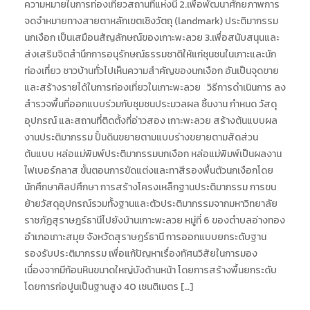
ความหมายในการท่องเที่ยวสถานที่แห่งนี้ 2.เพื่อพัฒนาศักยภาพการ
จดจำหมายทางสายตาหลักเขตเชิงวัตถุ (landmark) ประติมากรรม
นกเงือก เป็นเสมือนสัญลักษณ์ของเกาะพะลวย 3.เพื่อสนับสนุนและ
ส่งเสริมจิตสำนึกการอนุรักษณ์ธรรมชาติให้แก่ชุนชนในเกาะและนัก
ท่องเที่ยว ชาวบ้านทั่วไปเห็นความสำคัญของนกเงือก อันเป็นจุดขาย
และสร้างรายได้ในการท่องเที่ยวในเกาะพะลวย วิธีการดำเนินการ ลง
สำรวจพื้นที่ออกแบบร่วมกับชุมชนประมวลผล ชิ้นงาน กำหนด วัสดุ
อุปกรณ์ และสถานที่ติดตั้งที่อ่าวสอง เกาะพะลวย สร้างต้นแบบผล
งานประติมากรรม ปั้นดินขยายตามแบบร่างขยายตามสัดส่วน
ต้นแบบ หล่อแม่พิมพ์ประติมากรรมนกเงือก หล่อแม่พิมพ์เป็นผลงาน
ไฟเบอร์กลาส ขั้นตอนการขัดแต่งและทาสีรองพื้นตัวนกเงือกโดย
นักศึกษาศิลปศึกษา การสร้างโครงเหล็กฐานประติมากรรม การขน
ย้ายวัสดุอุปกรณ์รวมทั้งฐานและตัวประติมากรรมจากมหาวิทยาลัย
ราชภัฏสุราษฎร์ธานีไปยังบ้านเกาะพะลวย หมู่ที่ 6 ของตำบลอ่างทอง
อำเภอเกาะสมุย จังหวัดสุราษฎร์ธานี การออกแบบยกระดับฐาน
รองรับประติมากรรม เพื่อแก้ปัญหาเรื่องทัศนวิสัยในการมอง
เนื่องจากมีก้อนหินขนาดใหญ่บังด้านหน้า โดยการสร้างพื้นยกระดับ
โดยการก่อปูนเป็นฐานสูง 40 เซนติเมตร […]