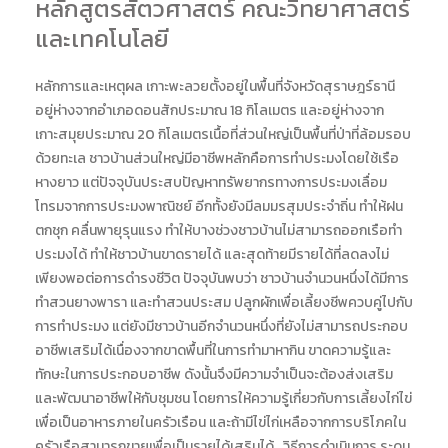
หลักสูตรสัตวศาสตร์ คณะวิทยาศาสตร์
และเทคโนโลยี
หลักการและเหตุผล เกาะพะลวยตั้งอยู่ในพื้นที่จังหวัดสุราษฎร์ธานี
อยู่ห่างจากอำเภอดอนสักประมาณ 18 กิโลเมตร และอยู่ห่างจาก
เกาะสมุยประมาณ 20 กิโลเมตรเนื้อที่ส่วนใหญ่เป็นพื้นที่ป่าที่ล้อมรอบ
ด้วยทะเล ชาวบ้านส่วนใหญ่มีอาชีพหลักคือการทำประมงโดยใช้เรือ
หางยาว แต่ปัจจุบันประสบปัญหาทรัพยากรทางการประมงเลื่อม
โทรมจากการประมงพาณิชย์ อีกทั้งยังมีลมมรสุมประจำถิ่น ทำให้ฝน
ตกชุก คลื่นพายุรุนแรง ทำให้บางช่วงชาวบ้านไม่สามารถออกเรือทำ
ประมงได้ ทำให้ชาวบ้านขาดรายได้ และสุดท้ายมีรายได้ที่ลดลงไม่
เพียงพอต่อการดำรงชีวิต ปัจจุบันพบว่า ชาวบ้านจำนวนหนึ่งได้มีการ
ทำสวนยางพารา และทำสวนประสม ปลูกผักเพื่อเลี้ยงชีพควบคู่ไปกับ
การทำประมง แต่ยังมีชาวบ้านอีกจำนวนหนึ่งที่ยังไม่สามารถประกอบ
อาชีพเสริมได้เนื่องจากขาดพื้นที่ในการทำมาหากิน ขาดความรู้และ
ทักษะในการประกอบอาชีพ ดังนั้นจึงมีความจำเป็นจะต้องส่งเสริม
และพัฒนาอาชีพให้กับชุมชน โดยการให้ความรู้เกี่ยวกับการเลี้ยงไก่ไข่
เพื่อเป็นอาหารภายในครัวเรือน และถ้ามีไข่ไก่เหลือจากการบริโภคใน
ครัวเรือสามารถขายเพื่อเป็นรายได้เสริมได้ วิธีการดำเนินการ ระดม