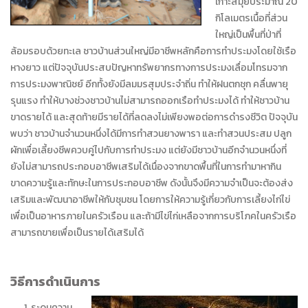
เกาะสมุยประมาณ 20
กิโลเมตรเนื้อที่ส่วน
ใหญ่เป็นพื้นที่ป่าที่
ล้อมรอบด้วยทะเล ชาวบ้านส่วนใหญ่มีอาชีพหลักคือการทำประมงโดยใช้เรือ
หางยาว แต่ปัจจุบันประสบปัญหาทรัพยากรทางการประมงเลื่อมโทรมจาก
การประมงพาณิชย์ อีกทั้งยังมีลมมรสุมประจำถิ่น ทำให้ฝนตกชุก คลื่นพายุ
รุนแรง ทำให้บางช่วงชาวบ้านไม่สามารถออกเรือทำประมงได้ ทำให้ชาวบ้าน
ขาดรายได้ และสุดท้ายมีรายได้ที่ลดลงไม่เพียงพอต่อการดำรงชีวิต ปัจจุบัน
พบว่า ชาวบ้านจำนวนหนึ่งได้มีการทำสวนยางพารา และทำสวนประสม ปลูก
ผักเพื่อเลี้ยงชีพควบคู่ไปกับการทำประมง แต่ยังมีชาวบ้านอีกจำนวนหนึ่งที่
ยังไม่สามารถประกอบอาชีพเสริมได้เนื่องจากขาดพื้นที่ในการทำมาหากิน
ขาดความรู้และทักษะในการประกอบอาชีพ ดังนั้นจึงมีความจำเป็นจะต้องส่ง
เสริมและพัฒนาอาชีพให้กับชุมชน โดยการให้ความรู้เกี่ยวกับการเลี้ยงไก่ไข่
เพื่อเป็นอาหารภายในครัวเรือน และถ้ามีไข่ไก่เหลือจากการบริโภคในครัวเรือ
สามารถขายเพื่อเป็นรายได้เสริมได้
วิธีการดำเนินการ
ระดมความ