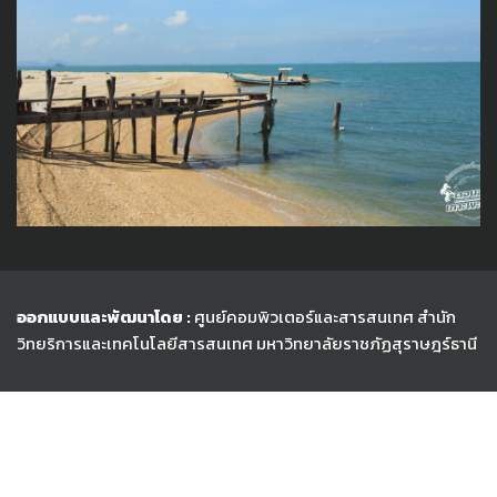
ออกแบบและพัฒนาโดย :
ศูนย์คอมพิวเตอร์และสารสนเทศ สำนัก
วิทยริการและเทคโนโลยีสารสนเทศ
มหาวิทยาลัยราชภัฏสุราษฎร์ธานี