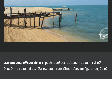
ออกแบบและพัฒนาโดย :
ศูนย์คอมพิวเตอร์และสารสนเทศ สำนัก
วิทยริการและเทคโนโลยีสารสนเทศ
มหาวิทยาลัยราชภัฏสุราษฎร์ธานี